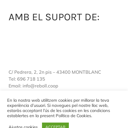
AMB EL SUPORT DE:
C/ Pedrera, 2, 2n pis – 43400 MONTBLANC
Tel: 696 718 135
Email: info@reboll.coop
En la nostra web utilitzem cookies per millorar la teva
experiència d’usuari. Si navegues pel nostre lloc web,
estaràs acceptant l’ús de les cookies en les condicions
Avis legal
|
Política de privacitat
|
Política de cookies
establertes en la present Política de Cookies.
© Copyright
2026 | REBOLL Serveis Ambientals - reboll.coop | by
Ajustos cookies
ACCEPTAR
Sonosmedia