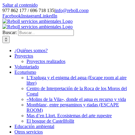
Saltar al contenido
977 862 177 / 696 718 135
|
info@reboll.coop
Facebook
Instagram
LinkedIn
Buscar:
¿Quiénes somos?
Proyectos
Proyectos realizados
Voluntariado
Ecoturismo
L’Espluga y el enigma del agua (Escape room al aire
libre)
Centro de Interpretación de la Roca de los Moros del
Cogul
«Molins de la Vila», donde el agua es recurso y vida
Montblanc, entre pergaminos y riadas (ESCAPE
ROOM)
Mas d’en Llort. Ecosistemas del arte rupestre
El bosque de Castellfollit
Educación ambiental
Otros servicios