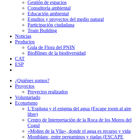
Gestión de espacios
Consultoría ambiental
Educación ambiental
Estudios y proyectos del medio natural
Participación ciudadana
Team Building
Noticias
Productos
Guía de Flora del PNIN
BioBIngo de la biodiversidad
CAT
ESP
¿Quiénes somos?
Proyectos
Proyectos realizados
Voluntariado
Ecoturismo
L’Espluga y el enigma del agua (Escape room al aire
libre)
Centro de Interpretación de la Roca de los Moros del
Cogul
«Molins de la Vila», donde el agua es recurso y vida
Montblanc, entre pergaminos y riadas (ESCAPE