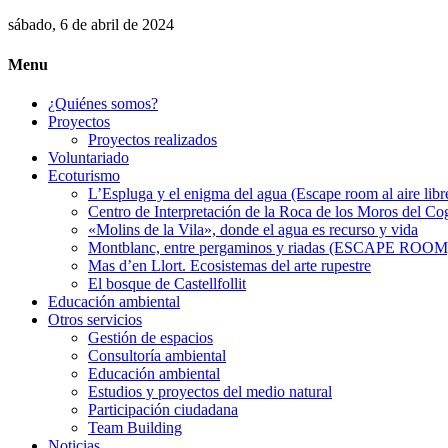
sábado, 6 de abril de 2024
Menu
¿Quiénes somos?
Proyectos
Proyectos realizados
Voluntariado
Ecoturismo
L’Espluga y el enigma del agua (Escape room al aire libr
Centro de Interpretación de la Roca de los Moros del Co
«Molins de la Vila», donde el agua es recurso y vida
Montblanc, entre pergaminos y riadas (ESCAPE ROOM
Mas d’en Llort. Ecosistemas del arte rupestre
El bosque de Castellfollit
Educación ambiental
Otros servicios
Gestión de espacios
Consultoría ambiental
Educación ambiental
Estudios y proyectos del medio natural
Participación ciudadana
Team Building
Noticias