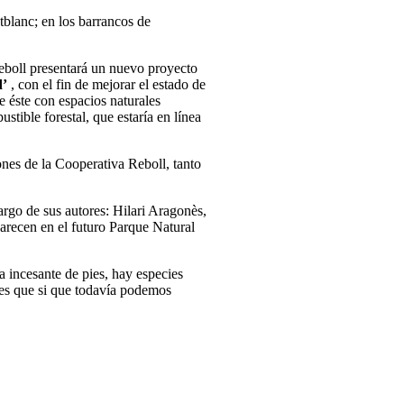
tblanc; en los barrancos de
eboll presentará un nuevo proyecto
d’
, con el fin de mejorar el estado de
e éste con espacios naturales
tible forestal, que estaría en línea
nes de la Cooperativa Reboll, tanto
argo de sus autores: Hilari Aragonès,
parecen en el futuro Parque Natural
a incesante de pies, hay especies
ies que si que todavía podemos