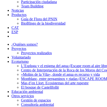
Participación ciudadana
Team Building
Noticias
Productos
Guía de Flora del PNIN
BioBIngo de la biodiversidad
CAT
ESP
¿Quiénes somos?
Proyectos
Proyectos realizados
Voluntariado
Ecoturismo
L’Espluga y el enigma del agua (Escape room al aire libr
Centro de Interpretación de la Roca de los Moros del Co
«Molins de la Vila», donde el agua es recurso y vida
Montblanc, entre pergaminos y riadas (ESCAPE ROOM
Mas d’en Llort. Ecosistemas del arte rupestre
El bosque de Castellfollit
Educación ambiental
Otros servicios
Gestión de espacios
Consultoría ambiental