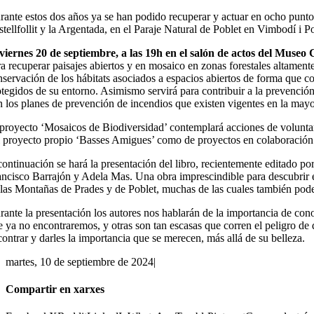
rante estos dos años ya se han podido recuperar y actuar en ocho punto
tellfollit y la Argentada, en el Paraje Natural de Poblet en Vimbodí i Po
viernes 20 de septiembre, a las 19h en el salón de actos del Mus
ra recuperar paisajes abiertos y en mosaico en zonas forestales altamen
nservación de los hábitats asociados a espacios abiertos de forma que co
otegidos de su entorno. Asimismo servirá para contribuir a la prevención
n los planes de prevención de incendios que existen vigentes en la mayo
 proyecto ‘Mosaicos de Biodiversidad’ contemplará acciones de voluntar
l proyecto propio ‘Basses Amigues’ como de proyectos en colaboración c
ontinuación se hará la presentación del libro, recientemente editado por
ancisco Barrajón y Adela Mas. Una obra imprescindible para descubrir e 
 las Montañas de Prades y de Poblet, muchas de las cuales también pod
rante la presentación los autores nos hablarán de la importancia de cono
e ya no encontraremos, y otras son tan escasas que corren el peligro de
contrar y darles la importancia que se merecen, más allá de su belleza.
martes, 10 de septiembre de 2024
|
Compartir en xarxes