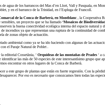
s de agua de los barrancos del Mas d’en Llort, Vall y Pasquala, en Mon
blet, y en el barranco de la Trinidad, en l’Espluga de Francolí.
eo Comarcal de la Conca de Barberà, en Montblanc
, la Cooperativa R
te sensibles, un proyecto que se ha llamado
‘Mosaicos de Biodiversida
nserven la buena conectividad ecológica interna del espacio natural y d
 de incendios ya que representan una ruptura de la continuidad de combus
ría de zonas objeto de actuación.
iado ambiental como ya se ha ido haciendo con algunas de las actuacio
on el Paraje Natural de Poblet .
 la editorial Cossetània, ‘
Orquídeas de las montañas de Prades
‘ a c
identificar las más de 50 especies de este interesantísimo grupo que a
emos encontrar en otros lugares de la Conca de Barberà.
cer a este grupo de plantas que están en fuerte regresión. Con la pérdid
 desaparecer. Por eso es necesario que conozcamos bien todas las espec