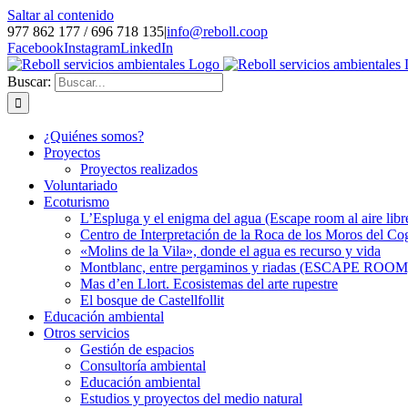
Saltar al contenido
977 862 177 / 696 718 135
|
info@reboll.coop
Facebook
Instagram
LinkedIn
Buscar:
¿Quiénes somos?
Proyectos
Proyectos realizados
Voluntariado
Ecoturismo
L’Espluga y el enigma del agua (Escape room al aire libr
Centro de Interpretación de la Roca de los Moros del Co
«Molins de la Vila», donde el agua es recurso y vida
Montblanc, entre pergaminos y riadas (ESCAPE ROOM
Mas d’en Llort. Ecosistemas del arte rupestre
El bosque de Castellfollit
Educación ambiental
Otros servicios
Gestión de espacios
Consultoría ambiental
Educación ambiental
Estudios y proyectos del medio natural