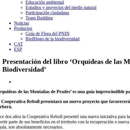
Educación ambiental
Estudios y proyectos del medio natural
Participación ciudadana
Team Building
Noticias
Productos
Guía de Flora del PNIN
BioBIngo de la biodiversidad
CAT
ESP
Presentación del libro ‘Orquídeas de las 
Biodiversidad’
rquídeas de las Montañas de Prades’ es una guía imprescindible par
 Cooperativa Reboll presentará un nuevo proyecto que favorecerá l
rberà.
ce dos años la Cooperativa Reboll presentó una nueva iniciativa para la 
vertir parte de sus beneficios en el territorio con la recuperación o nue
quía, son absolutamente necesarios.