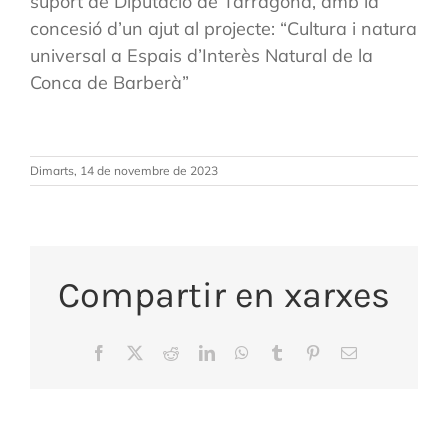
suport de Diputació de Tarragona, amb la
concesió d’un ajut al projecte: “Cultura i natura
universal a Espais d’Interès Natural de la
Conca de Barberà”
Dimarts, 14 de novembre de 2023
Compartir en xarxes
Facebook
X
Reddit
LinkedIn
WhatsApp
Tumblr
Pinterest
Email: