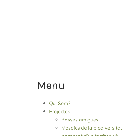
Menu
Qui Sóm?
Projectes
Basses amigues
Mosaics de la biodiversitat
Aprenent d’un territori viu