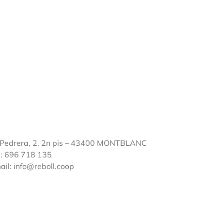
 Pedrera, 2, 2n pis – 43400 MONTBLANC
l: 696 718 135
ail: info@reboll.coop