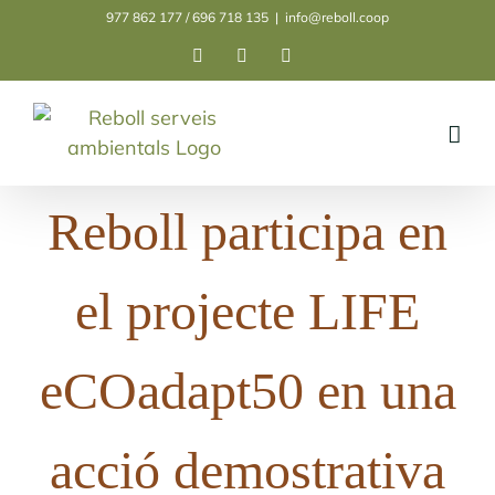
Skip
977 862 177 / 696 718 135
|
info@reboll.coop
to
Facebook
Instagram
LinkedIn
content
Reboll participa en
el projecte LIFE
eCOadapt50 en una
acció demostrativa