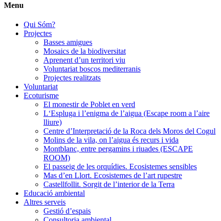
Menu
Qui Sóm?
Projectes
Basses amigues
Mosaics de la biodiversitat
Aprenent d’un territori viu
Voluntariat boscos mediterranis
Projectes realitzats
Voluntariat
Ecoturisme
El monestir de Poblet en verd
L‘Espluga i l’enigma de l’aigua (Escape room a l’aire
lliure)
Centre d’Interpretació de la Roca dels Moros del Cogul
Molins de la vila, on l’aigua és recurs i vida
Montblanc, entre pergamins i riuades (ESCAPE
ROOM)
El passeig de les orquídies. Ecosistemes sensibles
Mas d’en Llort. Ecosistemes de l’art rupestre
Castellfollit. Sorgit de l’interior de la Terra
Educació ambiental
Altres serveis
Gestió d’espais
Consultoria ambiental