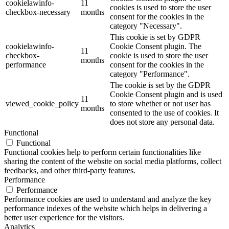
cookielawinfo-
11
cookies is used to store the user
checkbox-necessary
months
consent for the cookies in the
category "Necessary".
This cookie is set by GDPR
cookielawinfo-
Cookie Consent plugin. The
11
checkbox-
cookie is used to store the user
months
performance
consent for the cookies in the
category "Performance".
The cookie is set by the GDPR
Cookie Consent plugin and is used
11
viewed_cookie_policy
to store whether or not user has
months
consented to the use of cookies. It
does not store any personal data.
Functional
Functional
Functional cookies help to perform certain functionalities like
sharing the content of the website on social media platforms, collect
feedbacks, and other third-party features.
Performance
Performance
Performance cookies are used to understand and analyze the key
performance indexes of the website which helps in delivering a
better user experience for the visitors.
Analytics