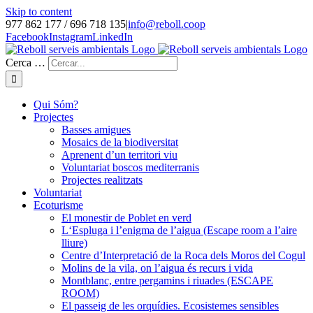
Skip to content
977 862 177 / 696 718 135
|
info@reboll.coop
Facebook
Instagram
LinkedIn
Cerca …
Qui Sóm?
Projectes
Basses amigues
Mosaics de la biodiversitat
Aprenent d’un territori viu
Voluntariat boscos mediterranis
Projectes realitzats
Voluntariat
Ecoturisme
El monestir de Poblet en verd
L‘Espluga i l’enigma de l’aigua (Escape room a l’aire
lliure)
Centre d’Interpretació de la Roca dels Moros del Cogul
Molins de la vila, on l’aigua és recurs i vida
Montblanc, entre pergamins i riuades (ESCAPE
ROOM)
El passeig de les orquídies. Ecosistemes sensibles