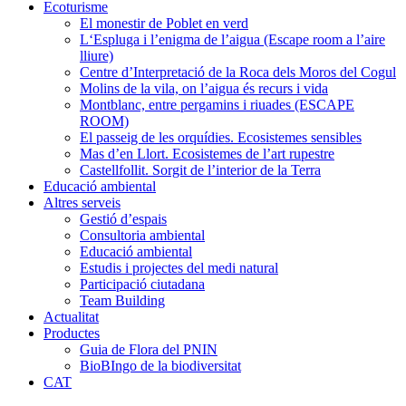
Ecoturisme
El monestir de Poblet en verd
L‘Espluga i l’enigma de l’aigua (Escape room a l’aire
lliure)
Centre d’Interpretació de la Roca dels Moros del Cogul
Molins de la vila, on l’aigua és recurs i vida
Montblanc, entre pergamins i riuades (ESCAPE
ROOM)
El passeig de les orquídies. Ecosistemes sensibles
Mas d’en Llort. Ecosistemes de l’art rupestre
Castellfollit. Sorgit de l’interior de la Terra
Educació ambiental
Altres serveis
Gestió d’espais
Consultoria ambiental
Educació ambiental
Estudis i projectes del medi natural
Participació ciutadana
Team Building
Actualitat
Productes
Guia de Flora del PNIN
BioBIngo de la biodiversitat
CAT