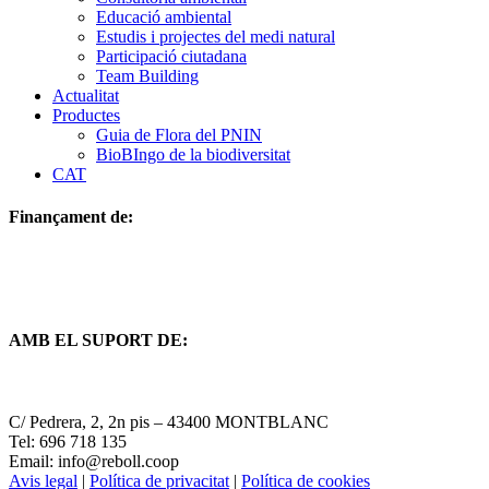
Educació ambiental
Estudis i projectes del medi natural
Participació ciutadana
Team Building
Actualitat
Productes
Guia de Flora del PNIN
BioBIngo de la biodiversitat
CAT
Finançament de:
AMB EL SUPORT DE:
C/ Pedrera, 2, 2n pis – 43400 MONTBLANC
Tel: 696 718 135
Email: info@reboll.coop
Avis legal
|
Política de privacitat
|
Política de cookies