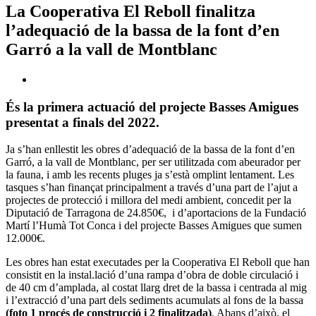
La Cooperativa El Reboll finalitza
l’adequació de la bassa de la font d’en
Garró a la vall de Montblanc
És la primera actuació del projecte Basses Amigues
presentat a finals del 2022.
Ja s’han enllestit les obres d’adequació de la bassa de la font d’en
Garró, a la vall de Montblanc, per ser utilitzada com abeurador per
la fauna, i amb les recents pluges ja s’està omplint lentament. Les
tasques s’han finançat principalment a través d’una part de l’ajut a
projectes de protecció i millora del medi ambient, concedit per la
Diputació de Tarragona de 24.850€, i d’aportacions de la Fundació
Martí l’Humà Tot Conca i del projecte Basses Amigues que sumen
12.000€.
Les obres han estat executades per la Cooperativa El Reboll que han
consistit en la instal.lació d’una rampa d’obra de doble circulació i
de 40 cm d’amplada, al costat llarg dret de la bassa i centrada al mig
i l’extracció d’una part dels sediments acumulats al fons de la bassa
(foto 1 procés de construcció i 2 finalitzada)
. Abans d’això, el