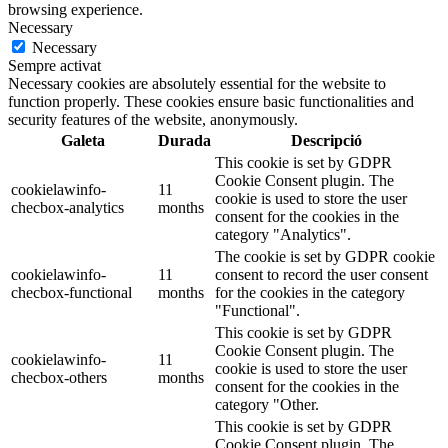
browsing experience.
Necessary
Necessary
Sempre activat
Necessary cookies are absolutely essential for the website to
function properly. These cookies ensure basic functionalities and
security features of the website, anonymously.
Galeta
Durada
Descripció
This cookie is set by GDPR
Cookie Consent plugin. The
cookielawinfo-
11
cookie is used to store the user
checbox-analytics
months
consent for the cookies in the
category "Analytics".
The cookie is set by GDPR cookie
cookielawinfo-
11
consent to record the user consent
checbox-functional
months
for the cookies in the category
"Functional".
This cookie is set by GDPR
Cookie Consent plugin. The
cookielawinfo-
11
cookie is used to store the user
checbox-others
months
consent for the cookies in the
category "Other.
This cookie is set by GDPR
Cookie Consent plugin. The