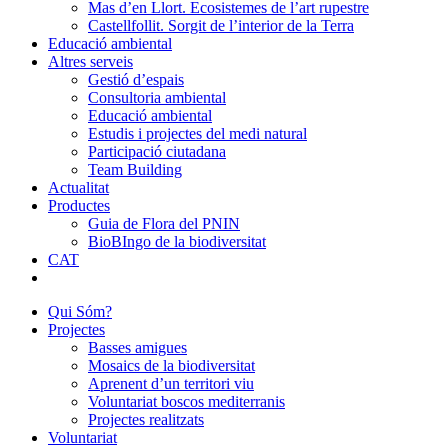
Mas d’en Llort. Ecosistemes de l’art rupestre
Castellfollit. Sorgit de l’interior de la Terra
Educació ambiental
Altres serveis
Gestió d’espais
Consultoria ambiental
Educació ambiental
Estudis i projectes del medi natural
Participació ciutadana
Team Building
Actualitat
Productes
Guia de Flora del PNIN
BioBIngo de la biodiversitat
CAT
Qui Sóm?
Projectes
Basses amigues
Mosaics de la biodiversitat
Aprenent d’un territori viu
Voluntariat boscos mediterranis
Projectes realitzats
Voluntariat