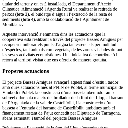
titular del terreny on està instal.lada, el Departament d’Acció
Climàtica, Alimentació i Agenda Rural va realitzar la retirada de
peixos
(foto 3),
el buidatge d’aigua i l’extracció de la resta de
sediments
(foto 4)
, amb la col.laboració de l’Ajuntament de
Montblanc
.
Aquesta intervenció s’emmarca dins les actuacions que la
cooperativa esta realitzant a través del projecte Basses Amigues per
recuperar i millorar els punts d’aigua tan essencials per multitud
d’espècies, tant animals com vegetals, de les zones visitades durant
les seves activitats ecoturístiques. Una iniciativa de contribució i
retorn al territori visitat que ens ofereix de manera gratuïta.
Properes actuacions
El projecte Basses Amigues avançarà aquest final d’estiu i tardor
amb dues actuacions més al PNIN de Poblet, al terme municipal de
Vimbodí i Poblet: la construcció d’una basseta-abeurador amb
sobreeixidor sota mateix del brollador de la font del Llop, al barranc
de l’Argentada de la vall de Castellfollit, i la construcció d’una
basseta a l’entrada del barranc de Castellfollit, ambdues amb el
finançament restant de l’ajut concedit per Diputació de Tarragona,
abans esmentat, i també del projecte Basses Amigues.
Prèviament a l’actuació de la font del Llop s’organitzarà un