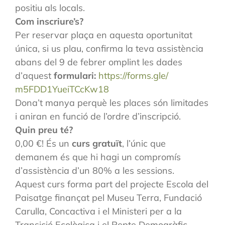
positiu als locals.
Com inscriure’s?
Per reservar plaça en aquesta oportunitat
única, si us plau, confirma la teva assistència
abans del 9 de febrer omplint les dades
d’aquest
formulari:
https://forms.gle/
m5FDD1YueiTCcKw18
Dona’t manya perquè les places són limitades
i aniran en funció de l’ordre d’inscripció.
Quin preu té?
0,00 €! És un
curs gratuït
, l’únic que
demanem és que hi hagi un compromís
d’assistència d’un 80% a les sessions.
Aquest curs forma part del projecte Escola del
Paisatge finançat pel Museu Terra, Fundació
Carulla, Concactiva i el Ministeri per a la
Transició Ecològica i el Repte Demogràfic.