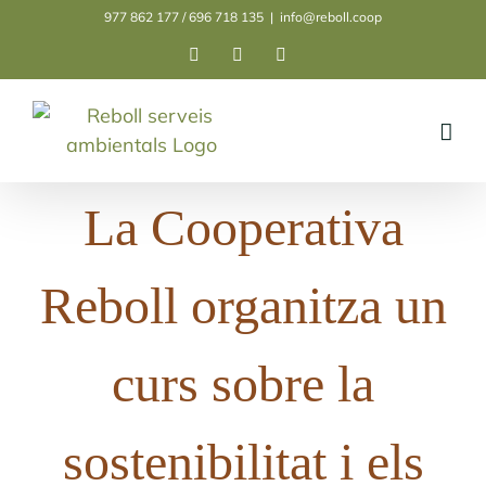
Skip
977 862 177 / 696 718 135
|
info@reboll.coop
to
Facebook
Instagram
LinkedIn
content
La Cooperativa
Reboll organitza un
curs sobre la
sostenibilitat i els