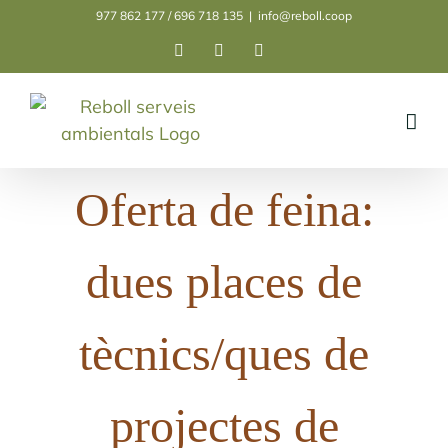
Skip
977 862 177 / 696 718 135
|
info@reboll.coop
to
Facebook
Instagram
LinkedIn
content
Oferta de feina:
dues places de
tècnics/ques de
projectes de