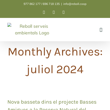
Skip
977 862 177 / 696 718 135
|
info@reboll.coop
to
Facebook
Instagram
LinkedIn
content
Monthly Archives:
juliol 2024
Nova basseta dins el projecte Basses
Amigues a la Reserva Natural del