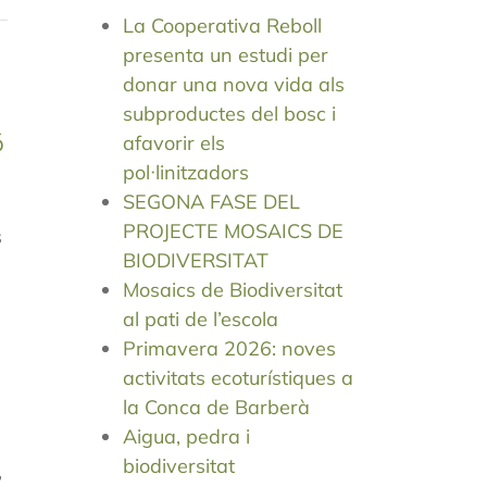
La Cooperativa Reboll
presenta un estudi per
donar una nova vida als
subproductes del bosc i
ó
afavorir els
pol·linitzadors
SEGONA FASE DEL
PROJECTE MOSAICS DE
s
BIODIVERSITAT
Mosaics de Biodiversitat
al pati de l’escola
m
Primavera 2026: noves
activitats ecoturístiques a
la Conca de Barberà
Aigua, pedra i
biodiversitat
,