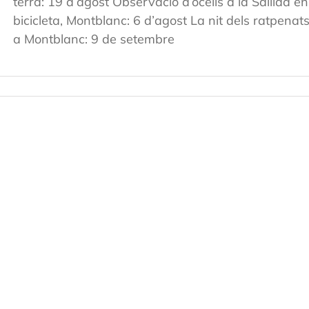
terra: 19 d’agost Observació d’ocells a la Sallida en
bicicleta, Montblanc: 6 d’agost La nit dels ratpenat
a Montblanc: 9 de setembre