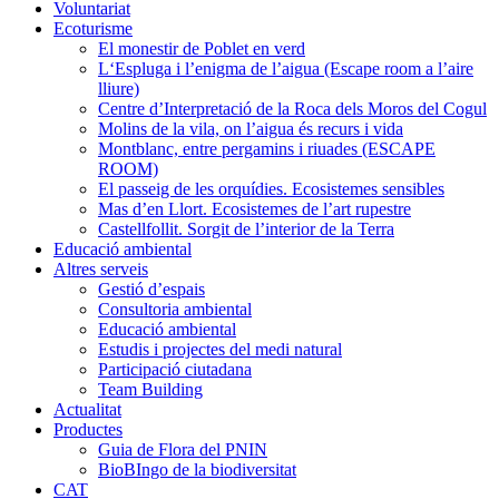
Voluntariat
Ecoturisme
El monestir de Poblet en verd
L‘Espluga i l’enigma de l’aigua (Escape room a l’aire
lliure)
Centre d’Interpretació de la Roca dels Moros del Cogul
Molins de la vila, on l’aigua és recurs i vida
Montblanc, entre pergamins i riuades (ESCAPE
ROOM)
El passeig de les orquídies. Ecosistemes sensibles
Mas d’en Llort. Ecosistemes de l’art rupestre
Castellfollit. Sorgit de l’interior de la Terra
Educació ambiental
Altres serveis
Gestió d’espais
Consultoria ambiental
Educació ambiental
Estudis i projectes del medi natural
Participació ciutadana
Team Building
Actualitat
Productes
Guia de Flora del PNIN
BioBIngo de la biodiversitat
CAT