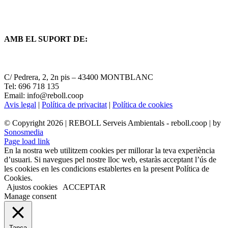
AMB EL SUPORT DE:
C/ Pedrera, 2, 2n pis – 43400 MONTBLANC
Tel: 696 718 135
Email: info@reboll.coop
Avis legal
|
Política de privacitat
|
Política de cookies
© Copyright
2026 | REBOLL Serveis Ambientals - reboll.coop | by
Sonosmedia
Page load link
En la nostra web utilitzem cookies per millorar la teva experiència
d’usuari. Si navegues pel nostre lloc web, estaràs acceptant l’ús de
les cookies en les condicions establertes en la present Política de
Cookies.
Ajustos cookies
ACCEPTAR
Manage consent
Tanca