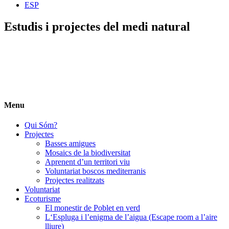
ESP
Estudis i projectes del medi natural
Menu
Qui Sóm?
Projectes
Basses amigues
Mosaics de la biodiversitat
Aprenent d’un territori viu
Voluntariat boscos mediterranis
Projectes realitzats
Voluntariat
Ecoturisme
El monestir de Poblet en verd
L‘Espluga i l’enigma de l’aigua (Escape room a l’aire
lliure)