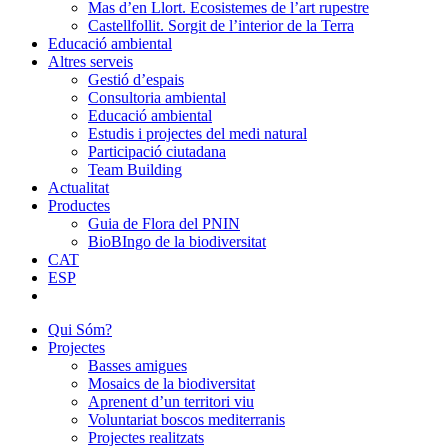
Mas d’en Llort. Ecosistemes de l’art rupestre
Castellfollit. Sorgit de l’interior de la Terra
Educació ambiental
Altres serveis
Gestió d’espais
Consultoria ambiental
Educació ambiental
Estudis i projectes del medi natural
Participació ciutadana
Team Building
Actualitat
Productes
Guia de Flora del PNIN
BioBIngo de la biodiversitat
CAT
ESP
Qui Sóm?
Projectes
Basses amigues
Mosaics de la biodiversitat
Aprenent d’un territori viu
Voluntariat boscos mediterranis
Projectes realitzats