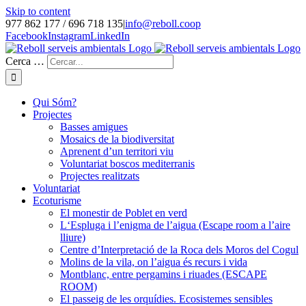
Skip to content
977 862 177 / 696 718 135
|
info@reboll.coop
Facebook
Instagram
LinkedIn
Cerca …
Qui Sóm?
Projectes
Basses amigues
Mosaics de la biodiversitat
Aprenent d’un territori viu
Voluntariat boscos mediterranis
Projectes realitzats
Voluntariat
Ecoturisme
El monestir de Poblet en verd
L‘Espluga i l’enigma de l’aigua (Escape room a l’aire
lliure)
Centre d’Interpretació de la Roca dels Moros del Cogul
Molins de la vila, on l’aigua és recurs i vida
Montblanc, entre pergamins i riuades (ESCAPE
ROOM)
El passeig de les orquídies. Ecosistemes sensibles