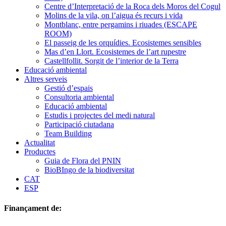
Centre d’Interpretació de la Roca dels Moros del Cogul
Molins de la vila, on l’aigua és recurs i vida
Montblanc, entre pergamins i riuades (ESCAPE
ROOM)
El passeig de les orquídies. Ecosistemes sensibles
Mas d’en Llort. Ecosistemes de l’art rupestre
Castellfollit. Sorgit de l’interior de la Terra
Educació ambiental
Altres serveis
Gestió d’espais
Consultoria ambiental
Educació ambiental
Estudis i projectes del medi natural
Participació ciutadana
Team Building
Actualitat
Productes
Guia de Flora del PNIN
BioBIngo de la biodiversitat
CAT
ESP
Finançament de: