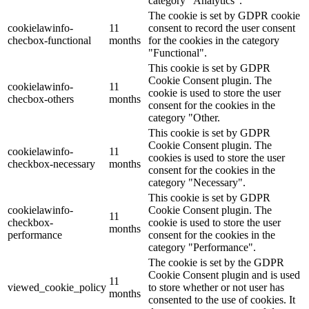
category "Analytics".
The cookie is set by GDPR cookie
cookielawinfo-
11
consent to record the user consent
checbox-functional
months
for the cookies in the category
"Functional".
This cookie is set by GDPR
Cookie Consent plugin. The
cookielawinfo-
11
cookie is used to store the user
checbox-others
months
consent for the cookies in the
category "Other.
This cookie is set by GDPR
Cookie Consent plugin. The
cookielawinfo-
11
cookies is used to store the user
checkbox-necessary
months
consent for the cookies in the
category "Necessary".
This cookie is set by GDPR
cookielawinfo-
Cookie Consent plugin. The
11
checkbox-
cookie is used to store the user
months
performance
consent for the cookies in the
category "Performance".
The cookie is set by the GDPR
Cookie Consent plugin and is used
11
viewed_cookie_policy
to store whether or not user has
months
consented to the use of cookies. It