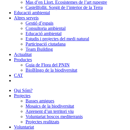
Mas d’en Llort. Ecosistemes de l’art rupestre
Castellfollit. Sorgit de l’interior de la Terra
Educació ambiental
Altres serveis
Gestió d’espais
Consultoria ambiental
Educació ambiental
Estudis i projectes del medi natural
Participació ciutadana
Team Building
Actualitat
Productes
Guia de Flora del PNIN
BioBIngo de la biodiversitat
CAT
Qui Sóm?
Projectes
Basses amigues
Mosaics de la biodiversitat
Aprenent d’un territori viu
Voluntariat boscos mediterranis
Projectes realitzats
Voluntariat