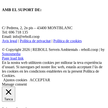
AMB EL SUPORT DE:
C/ Pedrera, 2, 2n pis – 43400 MONTBLANC
Tel: 696 718 135
Email: info@reboll.coop
Avis legal
|
Política de privacitat
|
Política de cookies
© Copyright
2026 | REBOLL Serveis Ambientals - reboll.coop | by
Sonosmedia
Page load link
En la nostra web utilitzem cookies per millorar la teva experiència
d’usuari. Si navegues pel nostre lloc web, estaràs acceptant l’ús de
les cookies en les condicions establertes en la present Política de
Cookies.
Ajustos cookies
ACCEPTAR
Manage consent
Tanca