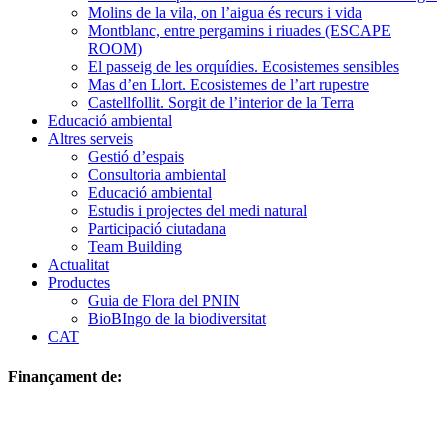
Molins de la vila, on l’aigua és recurs i vida
Montblanc, entre pergamins i riuades (ESCAPE
ROOM)
El passeig de les orquídies. Ecosistemes sensibles
Mas d’en Llort. Ecosistemes de l’art rupestre
Castellfollit. Sorgit de l’interior de la Terra
Educació ambiental
Altres serveis
Gestió d’espais
Consultoria ambiental
Educació ambiental
Estudis i projectes del medi natural
Participació ciutadana
Team Building
Actualitat
Productes
Guia de Flora del PNIN
BioBIngo de la biodiversitat
CAT
Finançament de: