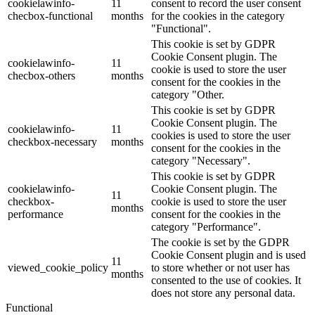
cookielawinfo-
11
consent to record the user consent
checbox-functional
months
for the cookies in the category
"Functional".
This cookie is set by GDPR
Cookie Consent plugin. The
cookielawinfo-
11
cookie is used to store the user
checbox-others
months
consent for the cookies in the
category "Other.
This cookie is set by GDPR
Cookie Consent plugin. The
cookielawinfo-
11
cookies is used to store the user
checkbox-necessary
months
consent for the cookies in the
category "Necessary".
This cookie is set by GDPR
cookielawinfo-
Cookie Consent plugin. The
11
checkbox-
cookie is used to store the user
months
performance
consent for the cookies in the
category "Performance".
The cookie is set by the GDPR
Cookie Consent plugin and is used
11
viewed_cookie_policy
to store whether or not user has
months
consented to the use of cookies. It
does not store any personal data.
Functional