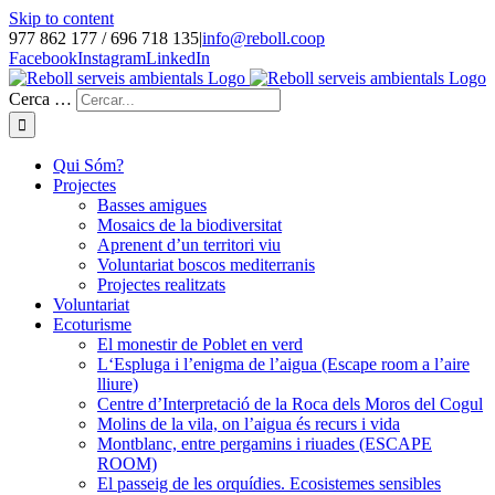
Skip to content
977 862 177 / 696 718 135
|
info@reboll.coop
Facebook
Instagram
LinkedIn
Cerca …
Qui Sóm?
Projectes
Basses amigues
Mosaics de la biodiversitat
Aprenent d’un territori viu
Voluntariat boscos mediterranis
Projectes realitzats
Voluntariat
Ecoturisme
El monestir de Poblet en verd
L‘Espluga i l’enigma de l’aigua (Escape room a l’aire
lliure)
Centre d’Interpretació de la Roca dels Moros del Cogul
Molins de la vila, on l’aigua és recurs i vida
Montblanc, entre pergamins i riuades (ESCAPE
ROOM)
El passeig de les orquídies. Ecosistemes sensibles