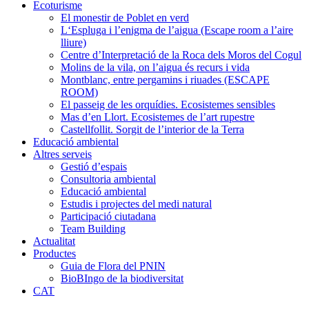
Ecoturisme
El monestir de Poblet en verd
L‘Espluga i l’enigma de l’aigua (Escape room a l’aire
lliure)
Centre d’Interpretació de la Roca dels Moros del Cogul
Molins de la vila, on l’aigua és recurs i vida
Montblanc, entre pergamins i riuades (ESCAPE
ROOM)
El passeig de les orquídies. Ecosistemes sensibles
Mas d’en Llort. Ecosistemes de l’art rupestre
Castellfollit. Sorgit de l’interior de la Terra
Educació ambiental
Altres serveis
Gestió d’espais
Consultoria ambiental
Educació ambiental
Estudis i projectes del medi natural
Participació ciutadana
Team Building
Actualitat
Productes
Guia de Flora del PNIN
BioBIngo de la biodiversitat
CAT