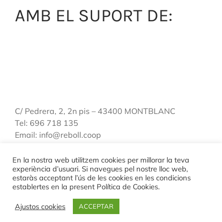
AMB EL SUPORT DE:
C/ Pedrera, 2, 2n pis – 43400 MONTBLANC
Tel: 696 718 135
Email: info@reboll.coop
En la nostra web utilitzem cookies per millorar la teva
experiència d’usuari. Si navegues pel nostre lloc web,
estaràs acceptant l’ús de les cookies en les condicions
Avis legal
|
Política de privacitat
|
Política de cookies
establertes en la present Política de Cookies.
© Copyright
2026 | REBOLL Serveis Ambientals - reboll.coop | by
Ajustos cookies
ACCEPTAR
Sonosmedia