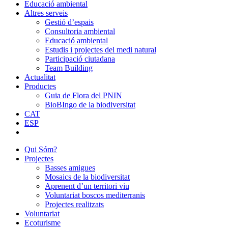
Educació ambiental
Altres serveis
Gestió d’espais
Consultoria ambiental
Educació ambiental
Estudis i projectes del medi natural
Participació ciutadana
Team Building
Actualitat
Productes
Guia de Flora del PNIN
BioBIngo de la biodiversitat
CAT
ESP
Qui Sóm?
Projectes
Basses amigues
Mosaics de la biodiversitat
Aprenent d’un territori viu
Voluntariat boscos mediterranis
Projectes realitzats
Voluntariat
Ecoturisme