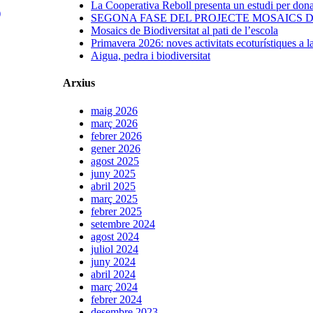
La Cooperativa Reboll presenta un estudi per donar
)
SEGONA FASE DEL PROJECTE MOSAICS D
Mosaics de Biodiversitat al pati de l’escola
Primavera 2026: noves activitats ecoturístiques a 
Aigua, pedra i biodiversitat
Arxius
maig 2026
març 2026
febrer 2026
gener 2026
agost 2025
juny 2025
abril 2025
març 2025
febrer 2025
setembre 2024
agost 2024
juliol 2024
juny 2024
abril 2024
març 2024
febrer 2024
desembre 2023