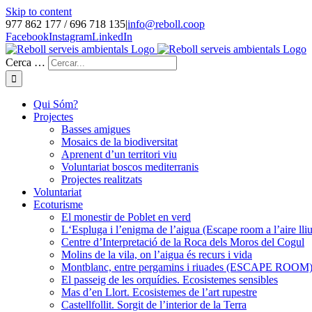
Skip to content
977 862 177 / 696 718 135
|
info@reboll.coop
Facebook
Instagram
LinkedIn
Cerca …
Qui Sóm?
Projectes
Basses amigues
Mosaics de la biodiversitat
Aprenent d’un territori viu
Voluntariat boscos mediterranis
Projectes realitzats
Voluntariat
Ecoturisme
El monestir de Poblet en verd
L‘Espluga i l’enigma de l’aigua (Escape room a l’aire lliu
Centre d’Interpretació de la Roca dels Moros del Cogul
Molins de la vila, on l’aigua és recurs i vida
Montblanc, entre pergamins i riuades (ESCAPE ROOM
El passeig de les orquídies. Ecosistemes sensibles
Mas d’en Llort. Ecosistemes de l’art rupestre
Castellfollit. Sorgit de l’interior de la Terra