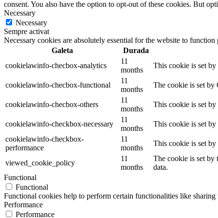
consent. You also have the option to opt-out of these cookies. But op
Necessary
Necessary
Sempre activat
Necessary cookies are absolutely essential for the website to function
Galeta
Durada
11
cookielawinfo-checbox-analytics
This cookie is set b
months
11
cookielawinfo-checbox-functional
The cookie is set by
months
11
cookielawinfo-checbox-others
This cookie is set b
months
11
cookielawinfo-checkbox-necessary
This cookie is set b
months
cookielawinfo-checkbox-
11
This cookie is set b
performance
months
11
The cookie is set by
viewed_cookie_policy
months
data.
Functional
Functional
Functional cookies help to perform certain functionalities like sharing 
Performance
Performance