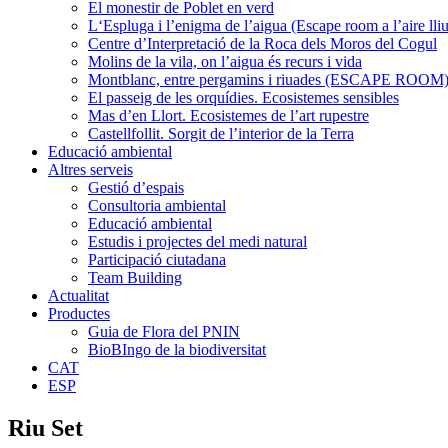
El monestir de Poblet en verd
L‘Espluga i l’enigma de l’aigua (Escape room a l’aire lliu
Centre d’Interpretació de la Roca dels Moros del Cogul
Molins de la vila, on l’aigua és recurs i vida
Montblanc, entre pergamins i riuades (ESCAPE ROOM
El passeig de les orquídies. Ecosistemes sensibles
Mas d’en Llort. Ecosistemes de l’art rupestre
Castellfollit. Sorgit de l’interior de la Terra
Educació ambiental
Altres serveis
Gestió d’espais
Consultoria ambiental
Educació ambiental
Estudis i projectes del medi natural
Participació ciutadana
Team Building
Actualitat
Productes
Guia de Flora del PNIN
BioBIngo de la biodiversitat
CAT
ESP
Riu Set