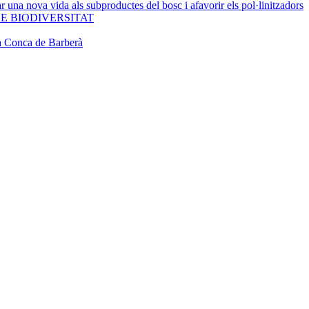
 una nova vida als subproductes del bosc i afavorir els pol·linitzadors
E BIODIVERSITAT
la Conca de Barberà