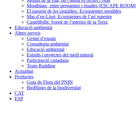
Molins de la vila, on l’aigua és recurs i vida
Montblanc, entre pergamins i riuades (ESCAPE ROOM
El passeig de les orquídies. Ecosistemes sensibles
Mas d’en Llort. Ecosistemes de l’art rupestre
Castellfollit. Sorgit de l’interior de la Terra
Educació ambiental
Altres serveis
Gestió d’espais
Consultoria ambiental
Educació ambiental
Estudis i projectes del medi natural
Participació ciutadana
Team Building
Actualitat
Productes
Guia de Flora del PNIN
BioBIngo de la biodiversitat
CAT
ESP