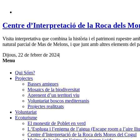
Centre d’Interpretació de la Roca dels Mo
Visita interpretativa que combina la història i el patrimoni rupestre amb
natural parcial de Mas de Melons, i que junt amb altres elements del pa
Dijous, 22 de febrer de 2024
|
Menu
Qui Sóm?
Projectes
Basses amigues
Mosaics de la biodiversitat
Aprenent d’un territori viu
Voluntariat boscos mediterranis
Projectes realitzats
Voluntariat
Ecoturisme
El monestir de Poblet en verd
L‘Espluga i l’enigma de l’aigua (Escape room a l’aire lliu
Centre d’Interpretació de la Roca dels Moros del Cogul