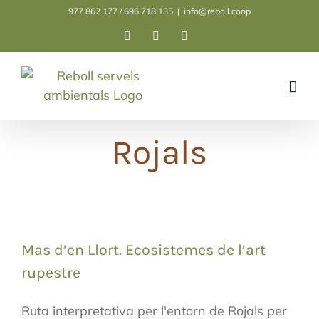
Skip
977 862 177 / 696 718 135
|
info@reboll.coop
to
Facebook
Instagram
LinkedIn
content
Rojals
Mas d’en Llort. Ecosistemes de l’art
rupestre
Ruta interpretativa per l'entorn de Rojals per