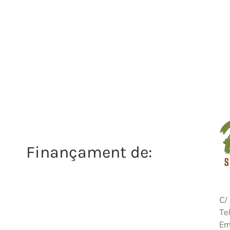
Finançament de:
C/
Te
Em