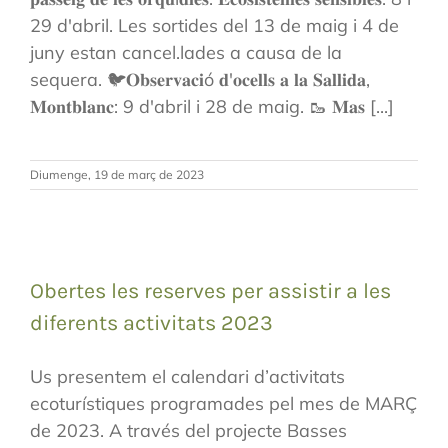
29 d'abril. Les sortides del 13 de maig i 4 de
juny estan cancel.lades a causa de la
sequera. 🐦𝐎𝐛𝐬𝐞𝐫𝐯𝐚𝐜𝐢ó 𝐝'𝐨𝐜𝐞𝐥𝐥𝐬 𝐚 𝐥𝐚 𝐒𝐚𝐥𝐥𝐢𝐝𝐚,
𝐌𝐨𝐧𝐭𝐛𝐥𝐚𝐧𝐜: 9 d'abril i 28 de maig. 🥾 𝐌𝐚𝐬 [...]
Diumenge, 19 de març de 2023
Obertes les reserves per assistir a les
diferents activitats 2023
Us presentem el calendari d’activitats
ecoturístiques programades pel mes de MARÇ
de 2023. A través del projecte Basses