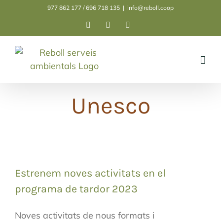
Skip
977 862 177 / 696 718 135
|
info@reboll.coop
to
Facebook
Instagram
LinkedIn
content
Unesco
Estrenem noves activitats en el
programa de tardor 2023
Noves activitats de nous formats i