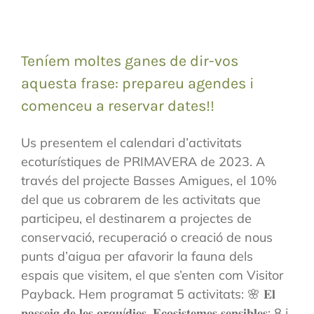
Teníem moltes ganes de dir-vos
aquesta frase: prepareu agendes i
comenceu a reservar dates!!
Us presentem el calendari d’activitats
ecoturístiques de PRIMAVERA de 2023. A
través del projecte Basses Amigues, el 10%
del que us cobrarem de les activitats que
participeu, el destinarem a projectes de
conservació, recuperació o creació de nous
punts d’aigua per afavorir la fauna dels
espais que visitem, el que s’enten com Visitor
Payback. Hem programat 5 activitats: 🌸 𝐄𝐥
𝐩𝐚𝐬𝐬𝐞𝐢𝐠 𝐝𝐞 𝐥𝐞𝐬 𝐨𝐫𝐪𝐮í𝐝𝐢𝐞𝐬. 𝐄𝐜𝐨𝐬𝐢𝐬𝐭𝐞𝐦𝐞𝐬 𝐬𝐞𝐧𝐬𝐢𝐛𝐥𝐞𝐬: 8 i