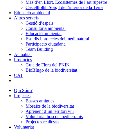
Mas d’en Llort. Ecosistemes de l’art rupestre
Castellfollit. Sorgit de l’interior de la Terra
Educació ambiental
Altres serveis
Gestió d’espais
Consultoria ambiental
Educació ambiental
Estudis i projectes del medi natural
Participació ciutadana
Team Building
Actualitat
Productes
Guia de Flora del PNIN
BioBIngo de la biodiversitat
CAT
Qui Sóm?
Projectes
Basses amigues
Mosaics de la biodiversitat
Aprenent d’un territori viu
Voluntariat boscos mediterranis
Projectes realitzats
Voluntariat