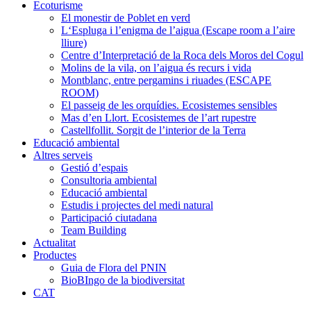
Ecoturisme
El monestir de Poblet en verd
L‘Espluga i l’enigma de l’aigua (Escape room a l’aire
lliure)
Centre d’Interpretació de la Roca dels Moros del Cogul
Molins de la vila, on l’aigua és recurs i vida
Montblanc, entre pergamins i riuades (ESCAPE
ROOM)
El passeig de les orquídies. Ecosistemes sensibles
Mas d’en Llort. Ecosistemes de l’art rupestre
Castellfollit. Sorgit de l’interior de la Terra
Educació ambiental
Altres serveis
Gestió d’espais
Consultoria ambiental
Educació ambiental
Estudis i projectes del medi natural
Participació ciutadana
Team Building
Actualitat
Productes
Guia de Flora del PNIN
BioBIngo de la biodiversitat
CAT