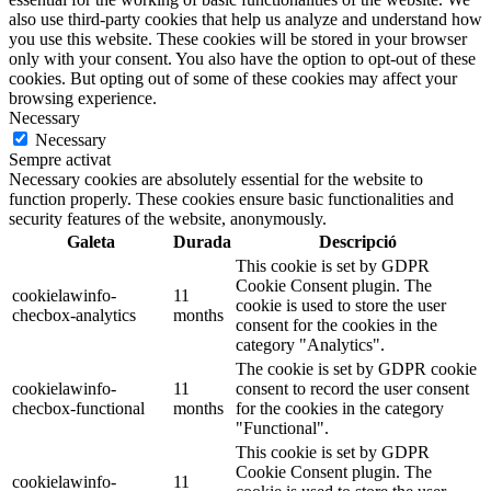
also use third-party cookies that help us analyze and understand how
you use this website. These cookies will be stored in your browser
only with your consent. You also have the option to opt-out of these
cookies. But opting out of some of these cookies may affect your
browsing experience.
Necessary
Necessary
Sempre activat
Necessary cookies are absolutely essential for the website to
function properly. These cookies ensure basic functionalities and
security features of the website, anonymously.
Galeta
Durada
Descripció
This cookie is set by GDPR
Cookie Consent plugin. The
cookielawinfo-
11
cookie is used to store the user
checbox-analytics
months
consent for the cookies in the
category "Analytics".
The cookie is set by GDPR cookie
cookielawinfo-
11
consent to record the user consent
checbox-functional
months
for the cookies in the category
"Functional".
This cookie is set by GDPR
Cookie Consent plugin. The
cookielawinfo-
11