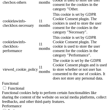
cookie is used to store the user
checbox-others
months
consent for the cookies in the
category "Other.
This cookie is set by GDPR
Cookie Consent plugin. The
cookielawinfo-
11
cookies is used to store the user
checkbox-necessary
months
consent for the cookies in the
category "Necessary".
This cookie is set by GDPR
cookielawinfo-
Cookie Consent plugin. The
11
checkbox-
cookie is used to store the user
months
performance
consent for the cookies in the
category "Performance".
The cookie is set by the GDPR
Cookie Consent plugin and is used
11
viewed_cookie_policy
to store whether or not user has
months
consented to the use of cookies. It
does not store any personal data.
Functional
Functional
Functional cookies help to perform certain functionalities like
sharing the content of the website on social media platforms, collect
feedbacks, and other third-party features.
Performance