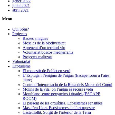
gener 2022
juliol 2021
abril 2021
Menu
Qui Sóm?
Projectes
Basses amigues
Mosaics de la biodiversitat
Aprenent d’un territori viu
Voluntariat boscos mediterranis
Projectes realitzats
Voluntariat
Ecoturisme
El monestir de Poblet en verd
L‘Espluga i l’enigma de l’aigua (Escape room a l’aire
lliure)
Centre d’Interpretació de la Roca dels Moros del Cogul
Molins de la vila, on l’aigua és recurs i vida
Montblanc, entre pergamins i riuades (ESCAPE
ROOM)
El passeig de les orquídies. Ecosistemes sensibles
Mas d’en Llort. Ecosistemes de l’art rupestre
Castellfollit. Sorgit de l’interior de la Terra