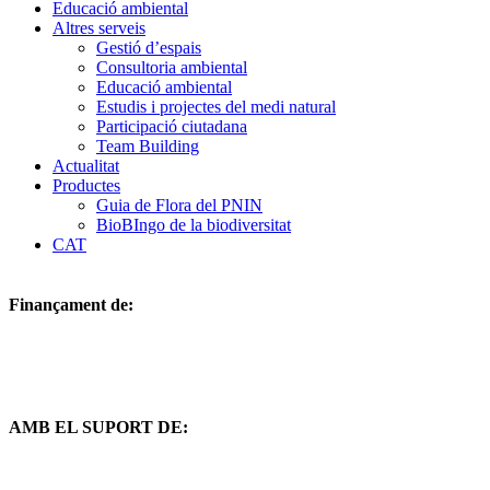
Educació ambiental
Altres serveis
Gestió d’espais
Consultoria ambiental
Educació ambiental
Estudis i projectes del medi natural
Participació ciutadana
Team Building
Actualitat
Productes
Guia de Flora del PNIN
BioBIngo de la biodiversitat
CAT
Finançament de:
AMB EL SUPORT DE: