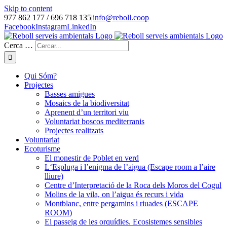
Skip to content
977 862 177 / 696 718 135
|
info@reboll.coop
Facebook
Instagram
LinkedIn
Cerca …
Qui Sóm?
Projectes
Basses amigues
Mosaics de la biodiversitat
Aprenent d’un territori viu
Voluntariat boscos mediterranis
Projectes realitzats
Voluntariat
Ecoturisme
El monestir de Poblet en verd
L‘Espluga i l’enigma de l’aigua (Escape room a l’aire
lliure)
Centre d’Interpretació de la Roca dels Moros del Cogul
Molins de la vila, on l’aigua és recurs i vida
Montblanc, entre pergamins i riuades (ESCAPE
ROOM)
El passeig de les orquídies. Ecosistemes sensibles