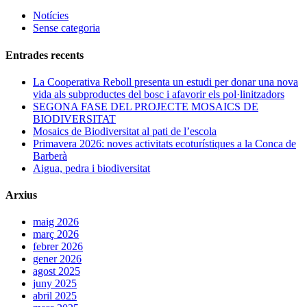
Notícies
Sense categoria
Entrades recents
La Cooperativa Reboll presenta un estudi per donar una nova
vida als subproductes del bosc i afavorir els pol·linitzadors
SEGONA FASE DEL PROJECTE MOSAICS DE
BIODIVERSITAT
Mosaics de Biodiversitat al pati de l’escola
Primavera 2026: noves activitats ecoturístiques a la Conca de
Barberà
Aigua, pedra i biodiversitat
Arxius
maig 2026
març 2026
febrer 2026
gener 2026
agost 2025
juny 2025
abril 2025