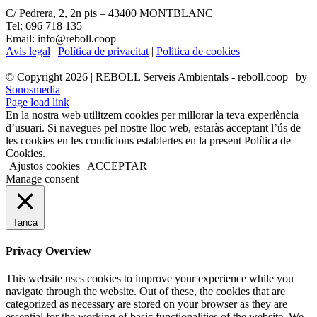
C/ Pedrera, 2, 2n pis – 43400 MONTBLANC
Tel: 696 718 135
Email: info@reboll.coop
Avis legal
|
Política de privacitat
|
Política de cookies
© Copyright
2026 | REBOLL Serveis Ambientals - reboll.coop | by
Sonosmedia
Page load link
En la nostra web utilitzem cookies per millorar la teva experiència
d’usuari. Si navegues pel nostre lloc web, estaràs acceptant l’ús de
les cookies en les condicions establertes en la present Política de
Cookies.
Ajustos cookies
ACCEPTAR
Manage consent
Tanca
Privacy Overview
This website uses cookies to improve your experience while you
navigate through the website. Out of these, the cookies that are
categorized as necessary are stored on your browser as they are
essential for the working of basic functionalities of the website. We